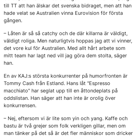
till TT att han älskar det svenska bidraget, men att han
hade velat se Australien vinna Eurovision för första
gången.
– Låten är så så catchy och de där killarna är väldigt,
väldigt roliga. Men naturligtvis hoppas jag att vi vinner,
det vore kul för Australien. Med allt hårt arbete som
mitt team har lagt ned vill jag göra dem stolta, säger
han.
En av KAJ:s största konkurrenter på humorfronten är
Tommy Cash från Estland. Hans låt "Espresso
macchiato" har seglat upp till en åttondeplats på
oddslistan. Han säger att han inte är orolig över
konkurrensen.
– Nej, eftersom vi är lite som yin och yang. Kaffe och
bastu är två grejer som folk verkligen gillar, men om
man tänker på det så är det fler människor som dricker