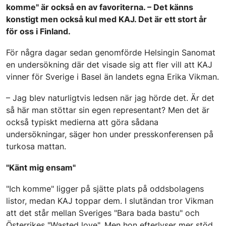
komme" är också en av favoriterna. – Det känns
konstigt men också kul med KAJ. Det är ett stort år
för oss i Finland.
För några dagar sedan genomförde Helsingin Sanomat
en undersökning där det visade sig att fler vill att KAJ
vinner för Sverige i Basel än landets egna Erika Vikman.
– Jag blev naturligtvis ledsen när jag hörde det. Är det
så här man stöttar sin egen representant? Men det är
också typiskt medierna att göra sådana
undersökningar, säger hon under presskonferensen på
turkosa mattan.
"Känt mig ensam"
"Ich komme" ligger på sjätte plats på oddsbolagens
listor, medan KAJ toppar dem. I slutändan tror Vikman
att det står mellan Sveriges "Bara bada bastu" och
Österrikes "Wasted love". Men hon efterlyser mer stöd