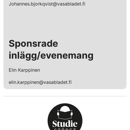
Johannes.bjorkqvist@vasabladet.fi
Sponsrade
inlägg/evenemang
Elin Karppinen
elin.karppinen@vasabladet.fi