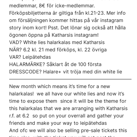
medlemmar, 8€ för icke-medlemmar.
Förköpsbiljetterna är giltiga från kl.21-23. Mer info
om försäljningen kommer hittas på vår instagram
story inom kort! Psst. Det lönar sig också att hålla
ögonen öppna på Katharsis instagram!
VAD? White lies halarkalas med Katharsis
NÄR? 6.2 kl. 21 med förköps, kl. 22 övriga
VAR? Leipätehdas
HALARMÄRKE? Såklart åt de 100 första
DRESSCODE? Halare+ vit tröja med din white lie
—————————————————————————
New month which means it’s time for a new
halarkalas! we all have our white lies and now it’s
time to expose them since it will be the theme for
this halarkalas that we are arranging with Katharsis
r.f. at 6.2 so put on your overrall and gather your
friends and make your way to leipätehdas
And ofc we will also be selling pre-sale tickets this