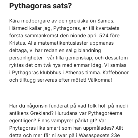
Pythagoras sats?
Kära medborgare av den grekiska ön Samos.
Härmed kallar jag, Pythagoras, er till kvartalets
första sammankomst den nionde april 524 före
Kristus. Alla matematikentusiaster uppmanas
deltaga, vi har redan en salig blandning
personligheter i vår lilla gemenskap, och dessutom
ryktas det om två nya medlemmar idag. Vi samlas
i Pythagoras klubbhus i Athenas timma. Kaffebönor
och tilltugg serveras efter mötet! Välkomna!
Har du någonsin funderat på vad folk höll på med i
antikens Grekland? Hurudana var Pythagoréerna
egentligen? Finns vampyrer påriktigt? Var
Phytagoras lika smart som han uppmålades? Allt
detta och mer får ni svar på i Wasaspexets 23e