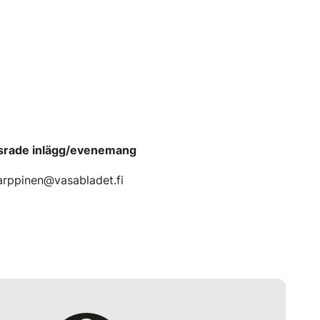
srade inlägg/evenemang
karppinen@vasabladet.fi