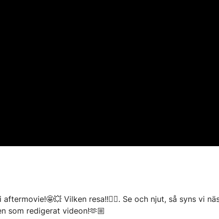
ermovie!🤩💥 Vilken resa!!😮‍💨. Se och njut, så syns vi nästa
n som redigerat videon!🫶🏼