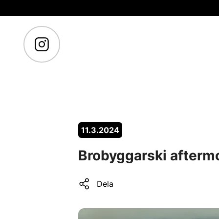
Gå till huvudinnehåll
11.3.2024
Brobyggarski afterm
Dela