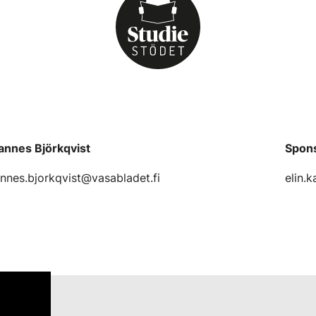
annes Björkqvist
Spon
nnes.bjorkqvist@vasabladet.fi
elin.