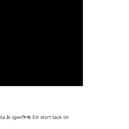
 år igen!⛷️🍻 Ett stort tack till