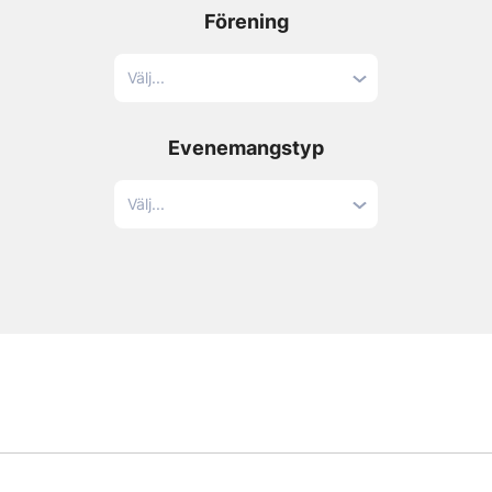
Förening
Välj...
Evenemangstyp
Välj...