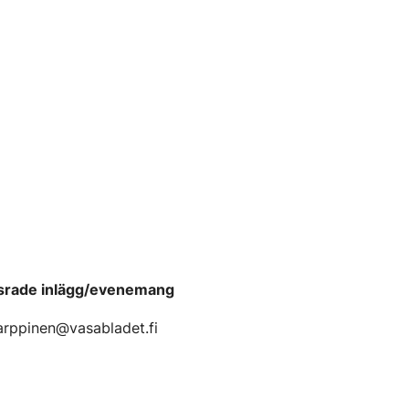
srade inlägg/evenemang
karppinen@vasabladet.fi