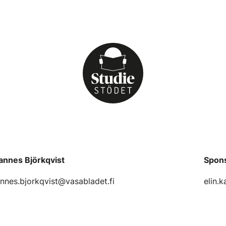
annes Björkqvist
Spon
nnes.bjorkqvist@vasabladet.fi
elin.