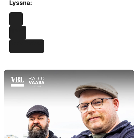
Lyssna:
VBL
Spotify
Apple Podcast