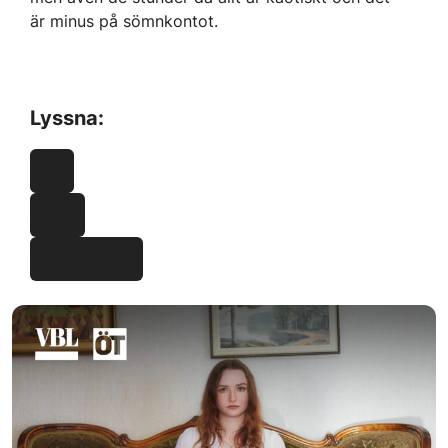
är minus på sömnkontot.
Lyssna:
VBL
Spotify
Apple Podcast