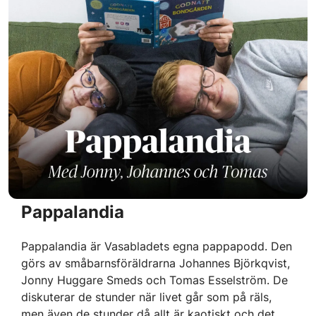
Pappalandia
Pappalandia är Vasabladets egna pappapodd. Den
görs av småbarnsföräldrarna Johannes Björkqvist,
Jonny Huggare Smeds och Tomas Esselström. De
diskuterar de stunder när livet går som på räls,
men även de stunder då allt är kaotiskt och det