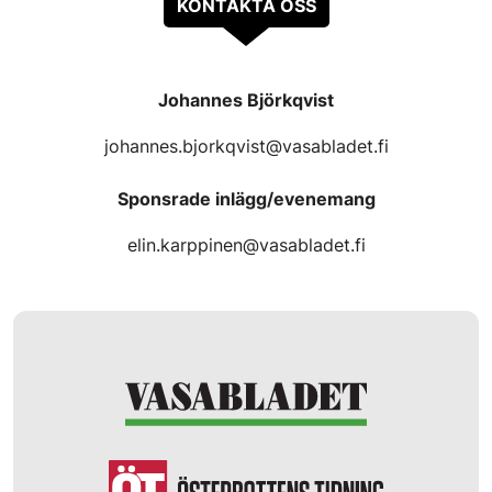
KONTAKTA OSS
Johannes Björkqvist
johannes.bjorkqvist@vasabladet.fi
Sponsrade inlägg/evenemang
elin.karppinen@vasabladet.fi